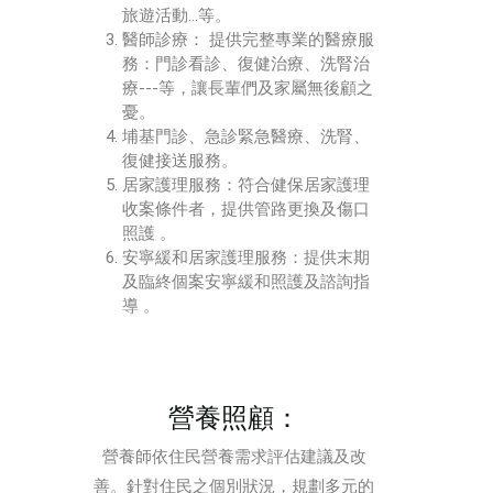
旅遊活動…等。
醫師診療： 提供完整專業的醫療服
務：門診看診、復健治療、洗腎治
療---等，讓長輩們及家屬無後顧之
憂。
埔基門診、急診緊急醫療、洗腎、
復健接送服務。
居家護理服務：符合健保居家護理
收案條件者，提供管路更換及傷口
照護 。
安寧緩和居家護理服務：提供末期
及臨終個案安寧緩和照護及諮詢指
導 。
營養照顧：
營養師依住民營養需求評估建議及改
善。針對住民之個別狀況，規劃多元的