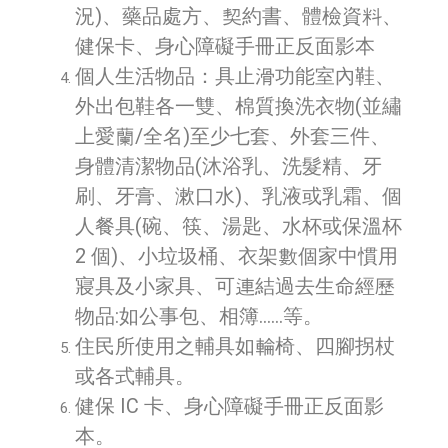
況)、藥品處方、契約書、體檢資料、
健保卡、身心障礙手冊正反面影本
個人生活物品：具止滑功能室內鞋、
外出包鞋各一雙、棉質換洗衣物(並繡
上愛蘭/全名)至少七套、外套三件、
身體清潔物品(沐浴乳、洗髮精、牙
刷、牙膏、漱口水)、乳液或乳霜、個
人餐具(碗、筷、湯匙、水杯或保溫杯
2 個)、小垃圾桶、衣架數個家中慣用
寢具及小家具、可連結過去生命經歷
物品:如公事包、相簿……等。
住民所使用之輔具如輪椅、四腳拐杖
或各式輔具。
健保 IC 卡、身心障礙手冊正反面影
本。